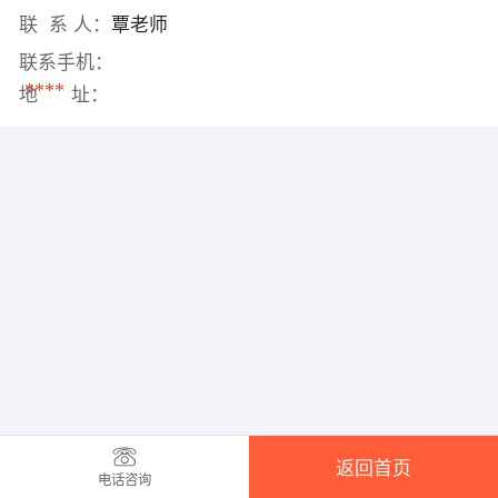
联 系 人：
覃老师
联系手机：
****
地 址：
返回首页
电话咨询