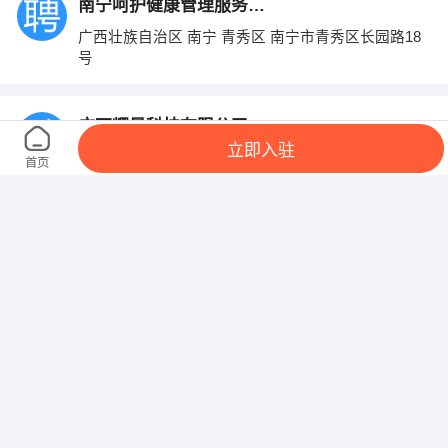
南宁呵护健康管理服务有限公司
广西壮族自治区 南宁 青秀区 南宁市青秀区长园路18
号
广西耀景科技有限公司
立即入驻
广西壮族自治区 南宁 青秀区 金州路25号太平洋世纪
首页
广场A座1201室
广西广鑫桦投资有限公司
广西壮族自治区 南宁 青秀区 南宁市青秀区金湖路59
号地王国际商会中心
广西都市时空装饰工程有限公司南宁分公司
南宁市兴宁区人民东路158号赛格电子广场3楼整层澳
门街正对